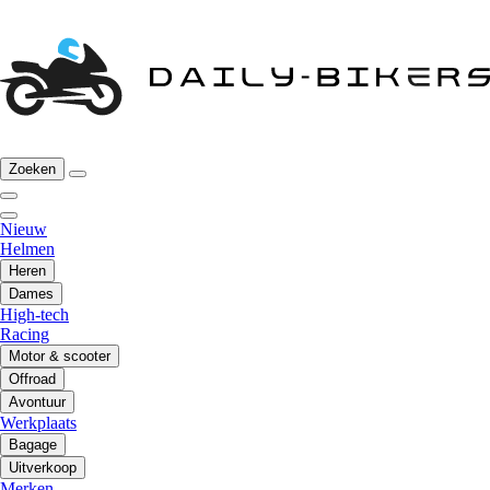
Zoeken
Nieuw
Helmen
Heren
Dames
High-tech
Racing
Motor & scooter
Offroad
Avontuur
Werkplaats
Bagage
Uitverkoop
Merken