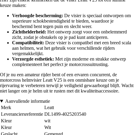
keuze maken:
Verhoogde bescherming:
De visier is speciaal ontworpen om
superieure schokbestendigheid te bieden, waardoor je
beschermd bent tegen puin en slecht weer.
Zichthelderheid:
Het ontwerp zorgt voor een onbelemmerd
zicht, zodat je obstakels op je pad kunt anticiperen.
Compatibiliteit:
Deze visier is compatibel met een breed scala
aan helmen, wat het gebruik voor verschillende rijders
vergemakkelijkt.
Verzorgde esthetiek:
Met zijn moderne en strakke ontwerp
complementeert het perfect je motorcrossuitrusting.
Of je nu een amateur rijder bent of een ervaren concurrent, de
motorcross helmvisier Leatt V25 is een onmisbare keuze om je
rijervaring te verbeteren terwijl je veiligheid gewaarborgd blijft. Wacht
niet langer om je helm uit te rusten met dit kwaliteitsaccessoire.
Aanvullende informatie
Merk
Leatt
Leveranciersreferentie
DL1499-4025203540
Kleur
wit
Kleur
Wit
Geslacht
Gemengd